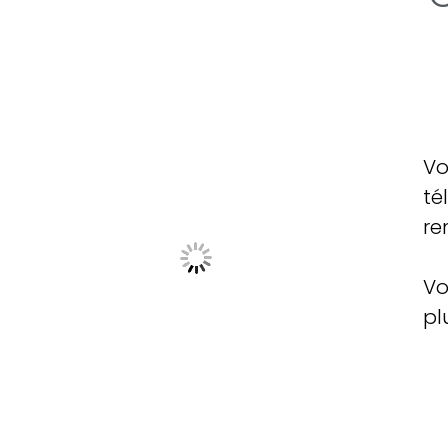
Vo
té
re
Vo
pl