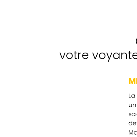
votre voyant
M
La
un
sc
de
Ma