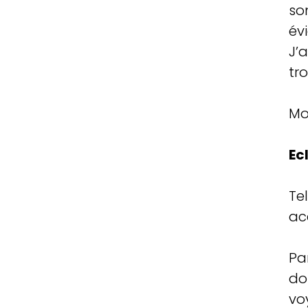
so
évi
J’
tr
Mo
Ec
Te
ac
Pa
do
vo