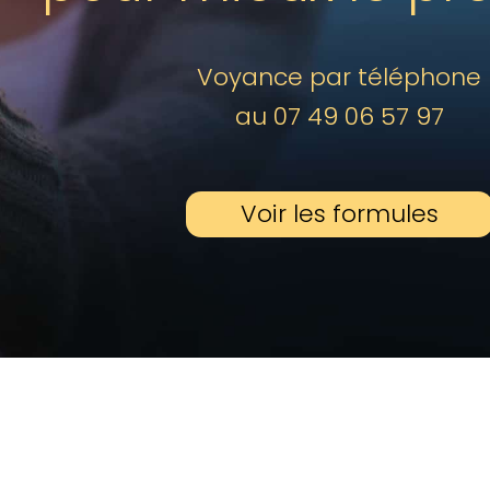
Voyance par téléphone
au 07 49 06 57 97
Voir les formules