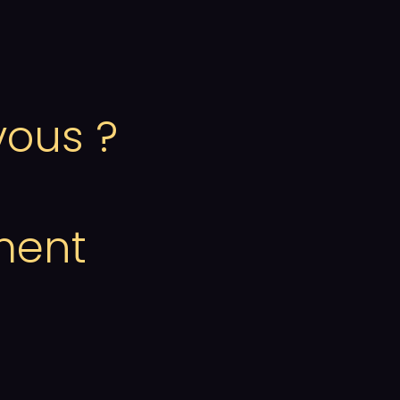
vous ?
ment