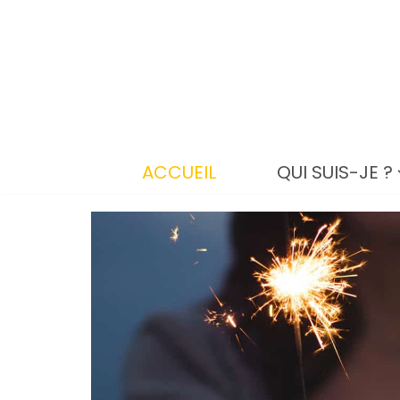
Aller
au
contenu
ACCUEIL
QUI SUIS-JE ?