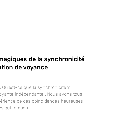
 magiques de la synchronicité
ation de voyance
r : Qu’est-ce que la synchronicité ?
voyante indépendante : Nous avons tous
expérience de ces coïncidences heureuses
s qui tombent