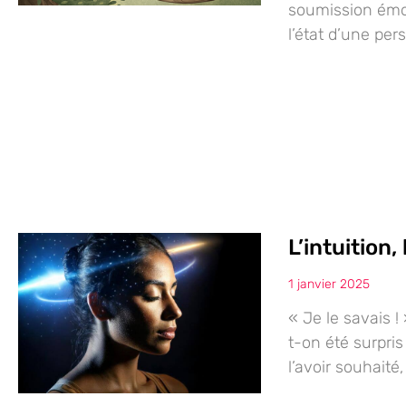
soumission émot
l’état d’une per
L’intuition
1 janvier 2025
« Je le savais !
t-on été surpris
l’avoir souhait