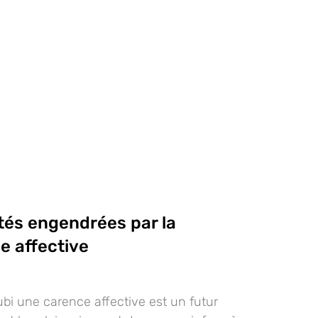
ltés engendrées par la
 affective
ubi une carence affective est un futur