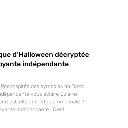
que d’Halloween décryptée
voyante indépendante
fête inspirée des symboles du Tarot.
ndépendante vous éclaire Eclairer
oween est-elle une fête commerciale ?
oyante indépendante : C’est