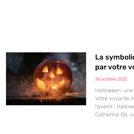
La symboli
par votre 
26 octobre 2022
Halloween, une 
Votre voyante i
l’avenir : Hall
Catherine Gé, v