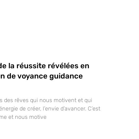
de la réussite révélées en
on de voyance guidance
 des rêves qui nous motivent et qui
nergie de créer, l’envie d’avancer. C’est
ime et nous motive